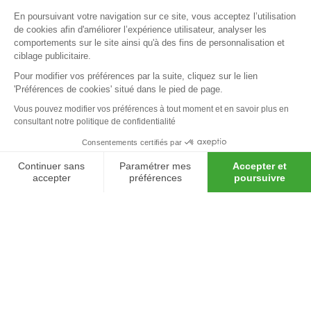
En poursuivant votre navigation sur ce site, vous acceptez l’utilisation
de cookies afin d'améliorer l’expérience utilisateur, analyser les
comportements sur le site ainsi qu'à des fins de personnalisation et
ciblage publicitaire.
Pour modifier vos préférences par la suite, cliquez sur le lien
'Préférences de cookies' situé dans le pied de page.
Vous pouvez modifier vos préférences à tout moment et en savoir plus en
consultant notre politique de confidentialité
Consentements certifiés par
Continuer sans
Paramétrer mes
Accepter et
Menu
Votre devis en
02 97 24 23 90
accepter
préférences
poursuivre
48h !
Axeptio consent
Plateforme de Gestion du Consentement : Personnalisez vos O
Toutes nos expertises à
Notre plateforme vous permet d'adapter et de gérer vos paramètr
votre service