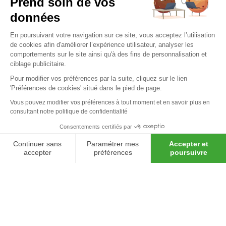
Prend soin de vos
sur nos nombreuses solutions
données
d’accompagnement et nos outils de
En poursuivant votre navigation sur ce site, vous acceptez l’utilisation
pilotage simples et adaptés qui
de cookies afin d'améliorer l’expérience utilisateur, analyser les
l’aident à garantir la pérennité de son
comportements sur le site ainsi qu'à des fins de personnalisation et
ciblage publicitaire.
entreprise.
Pour modifier vos préférences par la suite, cliquez sur le lien
'Préférences de cookies' situé dans le pied de page.
Vous pouvez modifier vos préférences à tout moment et en savoir plus en
consultant notre politique de confidentialité
Consentements certifiés par
Découvrez
Continuer sans
Paramétrer mes
Accepter et
Menu
02 97 24 23 90
Votre devis en
accepter
préférences
poursuivre
48h !
Axeptio consent
Plateforme de Gestion du Consentement : Personnalisez vos O
Notre plateforme vous permet d'adapter et de gérer vos paramètr
Pour faciliter la gestion au quotidien de
votre entreprise, nous avons conçu pour